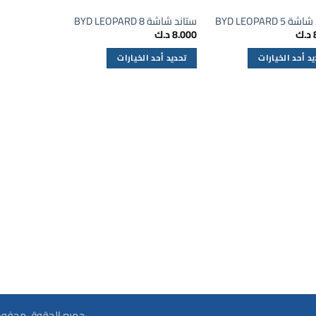
BYD LEOPARD 5
ستاند شاشة BYD LEOPARD 8
د.ك
8.000
د.ك
د أحد الخيارات
تحديد أحد الخيارات
هناك
العديد
من
ال
الأشكال
لفة
المختلفة
لهذا
.
المنتج.
يمكن
اختيار
ات
الخيارات
على
صفحة
المنتج
جميع الحقوق محفوظة 026