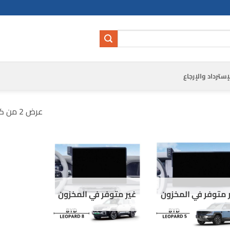
إسترداد والإرجاع
عرض ⁦2⁩ من كل النتائج
 متوفر في المخزون
غير متوفر في المخزون