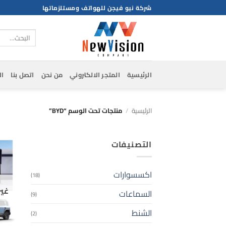
خطي
شركة نيو فيجن للهواتف ومستلزماتها
لمحتوى
البحث
عن:
الرئيسية
المتجر الالكتروني
من نحن
اتصل بنا
ال
الرئيسية
/
منتجات تحت الوسم “BYD”
التصنيفات
اكسسوارات
(18)
غير
السماعات
(9)
الشنط
(2)