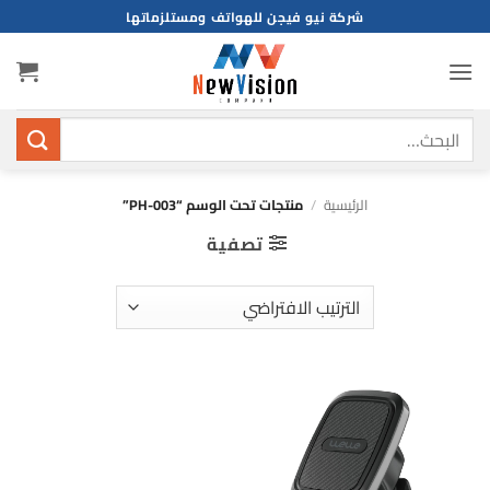
خطي
شركة نيو فيجن للهواتف ومستلزماتها
لمحتوى
البحث
عن:
الرئيسية
/
منتجات تحت الوسم “PH-003”
تصفية