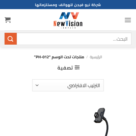
خطي
شركة نيو فيجن للهواتف ومستلزماتها
لمحتوى
البحث
عن:
الرئيسية
/
منتجات تحت الوسم “PH-012”
تصفية