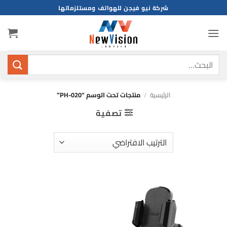
خطي
شركة نيو فيجن للهواتف ومستلزماتها
لمحتوى
البحث
عن:
الرئيسية
/
منتجات تحت الوسم “PH-020”
تصفية