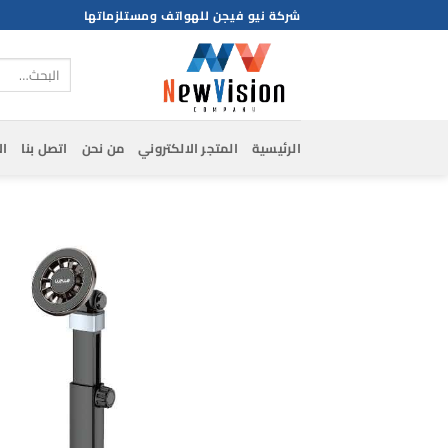
خطي
شركة نيو فيجن للهواتف ومستلزماتها
لمحتوى
البحث
عن:
الرئيسية
المتجر الالكتروني
من نحن
اتصل بنا
ال