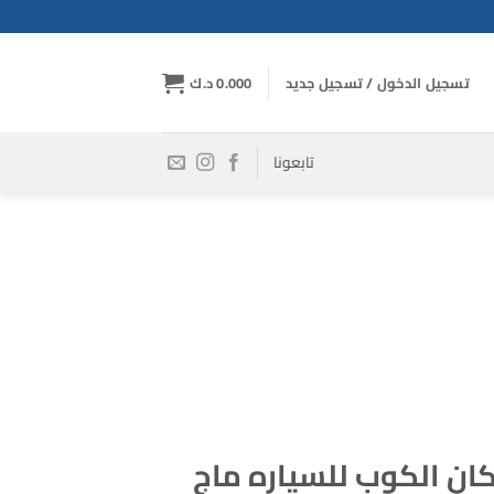
تسجيل الدخول / تسجيل جديد
0.000
د.ك
تابعونا
ن الكوب للسياره ماج