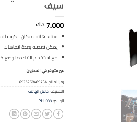
سيف
7.000
د.ك
ستاند هاتف مكان الكوب للسي
يمكن تعديله بعدة اتجاهات
مع استخدام القاعده لوضع ك
غير متوفر في المخزون
رمز المنتج:
6925258469734
التصنيف:
حامل الهاتف
الوسم:
PH-039