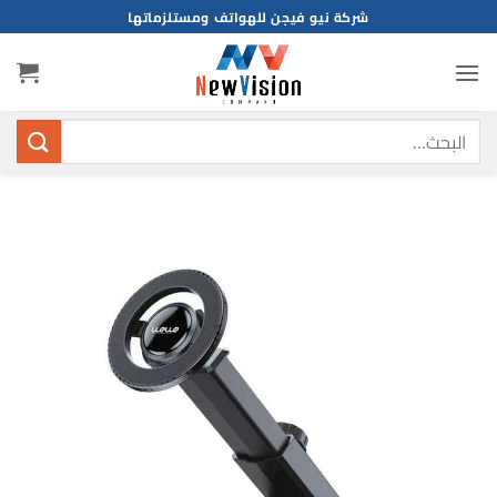
خطي
شركة نيو فيجن للهواتف ومستلزماتها
لمحتوى
البحث
عن: