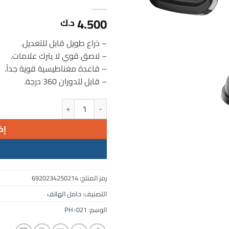
4.500
د.ك
– ذراع طويل قابل للتعديل.
– لاصق قوي لا يترك علامات.
– قاعدة مغناطيسية قوية جداً.
– قابل للدوران 360 درجة.
كمية حامل هاتف مغناطيسي للسي
إض
رمز المنتج:
6920234250214
التصنيف:
حامل الهاتف
الوسم:
PH-021