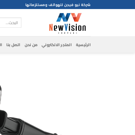
خطي
شركة نيو فيجن للهواتف ومستلزماتها
لمحتوى
البحث
عن:
الرئيسية
المتجر الالكتروني
من نحن
اتصل بنا
ال