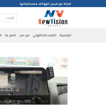
خطي
شركة نيو فيجن للهواتف ومستلزماتها
لمحتوى
البحث
عن:
الرئيسية
المتجر الالكتروني
من نحن
اتصل بنا
ال