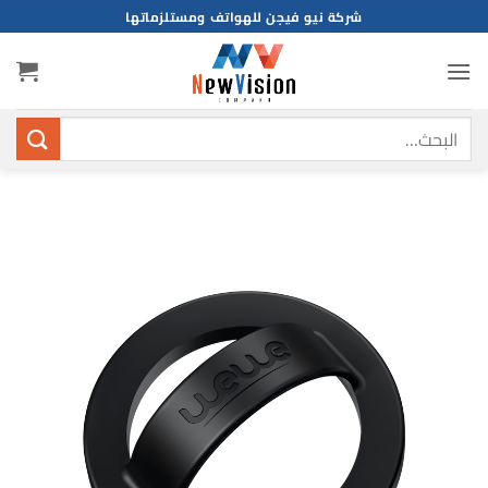
خطي
شركة نيو فيجن للهواتف ومستلزماتها
لمحتوى
البحث
عن: