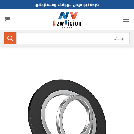
خطي
شركة نيو فيجن للهواتف ومستلزماتها
لمحتوى
البحث
عن: