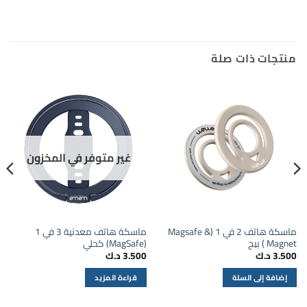
منتجات ذات صلة
غير متوفر في المخزون
ماسكة هاتف 2 في 1 (Magsafe &
ماسكة هاتف معدنية 3 في 1
Magnet ) بيج
(MagSafe) كحلي
3.500
د.ك
3.500
د.ك
إضافة إلى السلة
قراءة المزيد