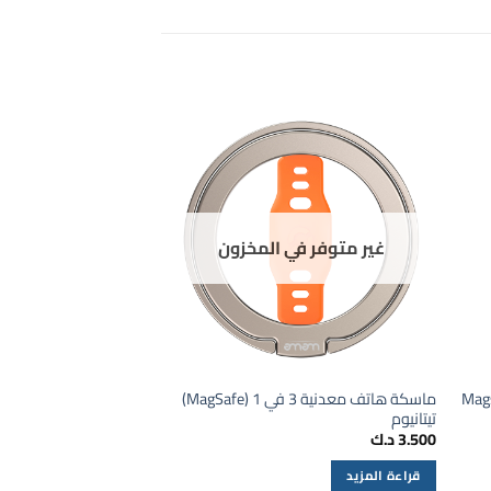
غير متوفر في المخزون
Magsafe 
ماسكة هاتف معدنية 3 في 1 (MagSafe)
ماسكة هاتف ذكية (أسو
تيتانيوم
3.500
د.ك
3.500
د.ك
قراءة المزيد
إضافة إلى السلة