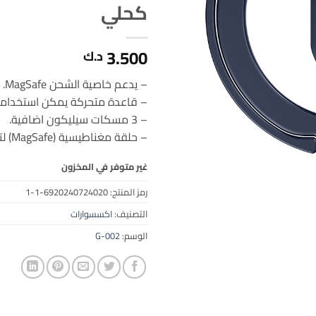
كحلي
3.500
د.ك
– يدعم خاصية الشحن MagSafe.
– قاعدة متحركة يمكن استخدامه
– 3 مسكات سيليكون اضافية.
– حلقة مغناطيسية (MagSafe) لتثبيت الأجهزة.
غير متوفر في المخزون
رمز المنتج:
6920240724020-1-1
التصنيف:
اكسسوارات
الوسم:
G-002