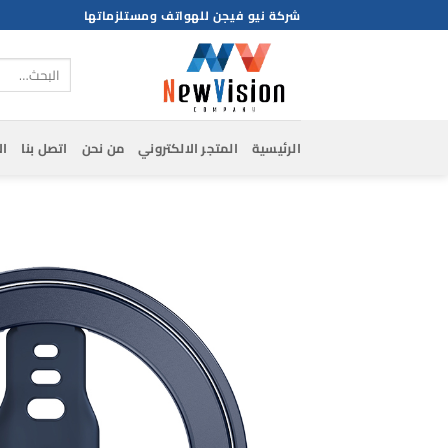
خطي
شركة نيو فيجن للهواتف ومستلزماتها
لمحتوى
البحث
عن:
الرئيسية
المتجر الالكتروني
من نحن
اتصل بنا
ال