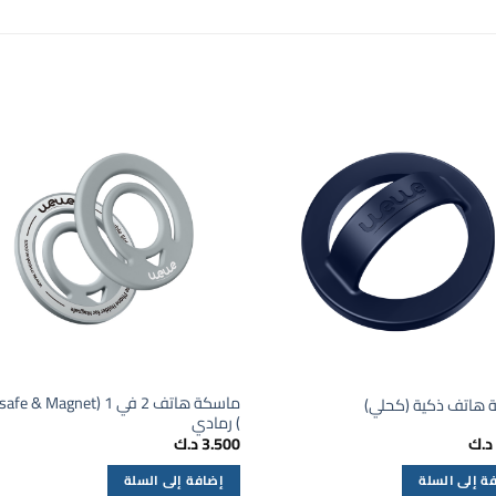
ماسكة هاتف 2 في 1 (& Magnet
 هاتف ذكية (كحلي)
) رمادي
د.ك
3.500
د.ك
ة إلى السلة
إضافة إلى السلة