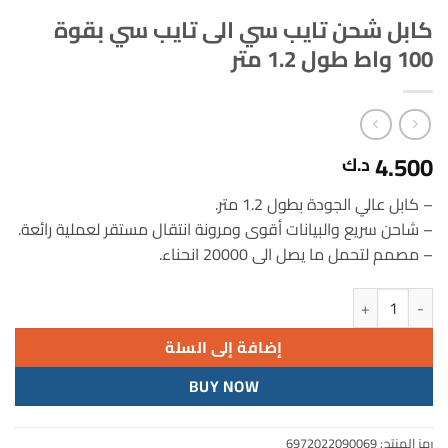
كابل شحن تايب سي الى تايب سي بقوة
100 واط طول 1.2 متر
4.500
د.ك
– كابل عالي الجودة بطول 1.2 متر.
– شاحن سريع والبيانات أقوى ومرونة انتقال مستقر لعملية رائعة.
– مصمم لتحمل ما يصل الى 20000 انحناء.
كمية كابل شحن تايب سي الى تايب سي بقوة 100 واط طول 1.2 متر
إضافة إلى السلة
BUY NOW
رمز المنتج:
6972022090069