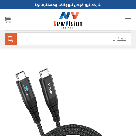
خطي
شركة نيو فيجن للهواتف ومستلزماتها
لمحتوى
البحث
عن: