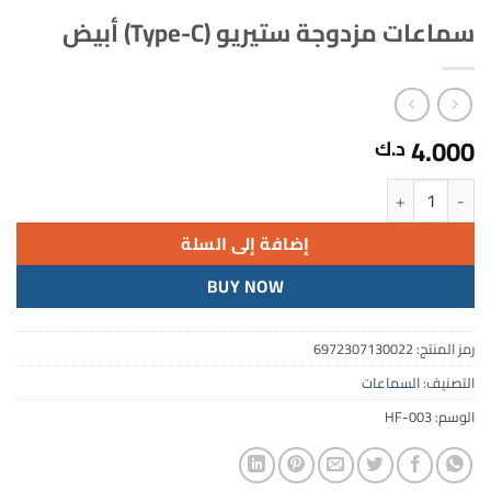
سماعات مزدوجة ستيريو (Type-C) أبيض
4.000
د.ك
كمية سماعات مزدوجة ستيريو (Type-C) أبيض
إضافة إلى السلة
BUY NOW
رمز المنتج:
6972307130022
التصنيف:
السماعات
الوسم:
HF-003