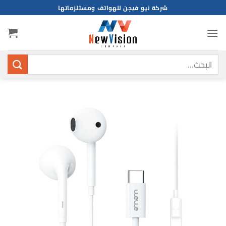
خطي
شركة نيو فيجن للهواتف ومستلزماتها
لمحتوى
البحث
عن: